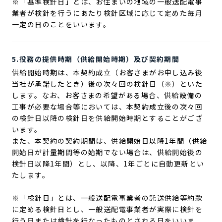
※「基準検針日」とは、お住まいの地域の一般送配電事
業者が検針を行うにあたり検針区域に応じて定めた毎月
一定の日のことをいいます。
5.役務の提供時期
（供給開始時期）及び契約期間
供給開始時期は、本契約成立（お客さまがお申し込み後
当社が承諾したとき）後の次々回の検針日（※）といた
します。なお、お客さまの希望がある場合、供給設備の
工事が必要な場合等においては、本契約成立後の次々回
の検針日以降の検針日を供給開始時期とすることがござ
います。
また、本契約の契約期間は、供給開始日以降1年間（供給
開始日が計量期間等の始期でない場合は、供給開始後の
検針日以降1年間）とし、以降、1年ごとに自動更新とい
たします。
※「検針日」とは、一般送配電事業者の託送供給等約款
に定める検針日とし、一般送配電事業者が実際に検針を
行う日または検針を行なったものとされる日をいいま